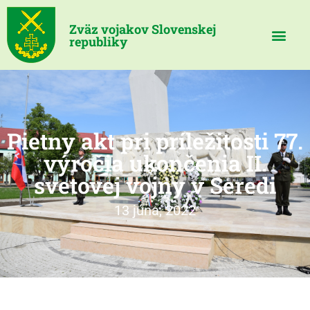
Zväz vojakov Slovenskej
republiky
Pietny akt pri príležitosti 77.
výročia ukončenia II.
svetovej vojny v Seredi
13 júna, 2022