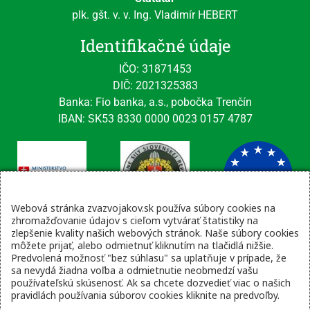
plk. gšt. v. v. Ing. Vladimír HEBERT
Identifikačné údaje
IČO: 31871453
DIČ: 2021325383
Banka: Fio banka, a.s., pobočka Trenčín
IBAN: SK53 8330 0000 0023 0157 4787
Webová stránka zvazvojakov.sk používa súbory cookies na
zhromažďovanie údajov s cieľom vytvárať štatistiky na
zlepšenie kvality našich webových stránok. Naše súbory cookies
Kontaktné údaje
môžete prijať, alebo odmietnuť kliknutím na tlačidlá nižšie.
Predvolená možnosť "bez súhlasu" sa uplatňuje v prípade, že
email: tajomnik@zvsr.sk
sa nevydá žiadna voľba a odmietnutie neobmedzí vašu
telefón: 0908535335
používateľskú skúsenosť. Ak sa chcete dozvedieť viac o našich
pravidlách používania súborov cookies kliknite na predvoľby.
vojenská linka: 0960 333 818