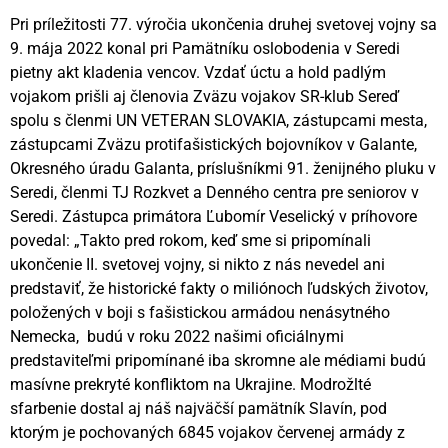
Pri príležitosti 77. výročia ukončenia druhej svetovej vojny sa
9. mája 2022 konal pri Pamätníku oslobodenia v Seredi
pietny akt kladenia vencov. Vzdať úctu a hold padlým
vojakom prišli aj členovia Zväzu vojakov SR-klub Sereď
spolu s členmi UN VETERAN SLOVAKIA, zástupcami mesta,
zástupcami Zväzu protifašistických bojovníkov v Galante,
Okresného úradu Galanta, príslušníkmi 91. ženijného pluku v
Seredi, členmi TJ Rozkvet a Denného centra pre seniorov v
Seredi. Zástupca primátora Ľubomír Veselický v príhovore
povedal: „Takto pred rokom, keď sme si pripomínali
ukončenie II. svetovej vojny, si nikto z nás nevedel ani
predstaviť, že historické fakty o miliónoch ľudských životov,
položených v boji s fašistickou armádou nenásytného
Nemecka, budú v roku 2022 našimi oficiálnymi
predstaviteľmi pripomínané iba skromne ale médiami budú
masívne prekryté konfliktom na Ukrajine. Modrožlté
sfarbenie dostal aj náš najväčší pamätník Slavín, pod
ktorým je pochovaných 6845 vojakov červenej armády z