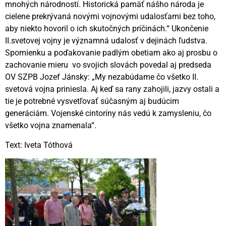
mnohých národností. Historická pamäť nášho národa je
cielene prekrývaná novými vojnovými udalosťami bez toho,
aby niekto hovoril o ich skutočných príčinách.“ Ukončenie
II.svetovej vojny je významná udalosť v dejinách ľudstva.
Spomienku a poďakovanie padlým obetiam ako aj prosbu o
zachovanie mieru vo svojich slovách povedal aj predseda
OV SZPB Jozef Jánsky: „My nezabúdame čo všetko II.
svetová vojna priniesla. Aj keď sa rany zahojili, jazvy ostali a
tie je potrebné vysvetľovať súčasným aj budúcim
generáciám. Vojenské cintoríny nás vedú k zamysleniu, čo
všetko vojna znamenala“.
Text: Iveta Tóthová