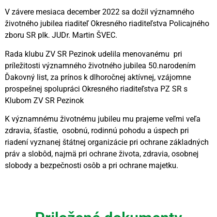
V závere mesiaca december 2022 sa dožil významného
životného jubilea riaditeľ Okresného riaditeľstva Policajného
zboru SR plk. JUDr. Martin ŠVEC.
Rada klubu ZV SR Pezinok udelila menovanému pri
príležitosti významného životného jubilea 50.narodením
Ďakovný list, za prínos k dlhoročnej aktívnej, vzájomne
prospešnej spolupráci Okresného riaditeľstva PZ SR s
Klubom ZV SR Pezinok
K významnému životnému jubileu mu prajeme veľmi veľa
zdravia, šťastie, osobnú, rodinnú pohodu a úspech pri
riadení vyznanej štátnej organizácie pri ochrane základných
práv a slobôd, najmä pri ochrane života, zdravia, osobnej
slobody a bezpečnosti osôb a pri ochrane majetku.
Videní spolu: 303
, dnes 1