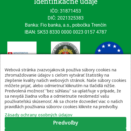
Identifikačné údaje
IČO: 31871453
DIČ: 2021325383
Banka: Fio banka, a.s., pobočka Trenčín
IBAN: SK53 8330 0000 0023 0157 4787
Webová stránka zvazvojakov.sk používa súbory cookies na
zhromažďovanie údajov s cieľom vytvárať štatistiky na
zlepšenie kvality našich webových stránok. Naše súbory cookies
Kontaktné údaje
môžete prijať, alebo odmietnuť kliknutím na tlačidlá nižšie.
Predvolená možnosť "bez súhlasu" sa uplatňuje v prípade, že
email: tajomnik@zvsr.sk
sa nevydá žiadna voľba a odmietnutie neobmedzí vašu
telefón: 0908535335
používateľskú skúsenosť. Ak sa chcete dozvedieť viac o našich
pravidlách používania súborov cookies kliknite na predvoľby.
vojenská linka: 0960 333 818
Zásady ochrany osobných údajov
Predvoľby