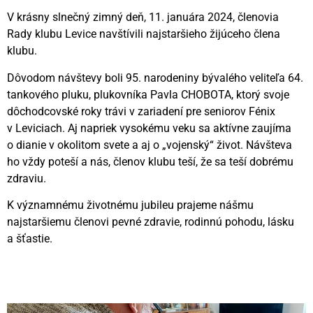
V krásny slnečný zimný deň, 11. januára 2024, členovia
Rady klubu Levice navštívili najstaršieho žijúceho člena
klubu.
Dôvodom návštevy boli 95. narodeniny bývalého veliteľa 64.
tankového pluku, plukovníka Pavla CHOBOTA, ktorý svoje
dôchodcovské roky trávi v zariadení pre seniorov Fénix
v Leviciach. Aj napriek vysokému veku sa aktívne zaujíma
o dianie v okolitom svete a aj o „vojenský“ život. Návšteva
ho vždy poteší a nás, členov klubu teší, že sa teší dobrému
zdraviu.
K významnému životnému jubileu prajeme nášmu
najstaršiemu členovi pevné zdravie, rodinnú pohodu, lásku
a šťastie.
Videní spolu: 263
, dnes 1