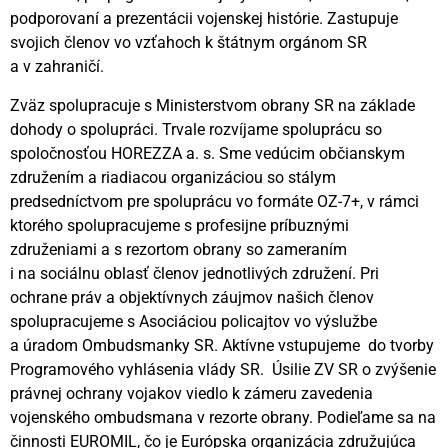
podporovaní a prezentácii vojenskej histórie. Zastupuje
svojich členov vo vzťahoch k štátnym orgánom SR
a v zahraničí.
Zväz spolupracuje s Ministerstvom obrany SR na základe
dohody o spolupráci. Trvale rozvíjame spoluprácu so
spoločnosťou HOREZZA a. s. Sme vedúcim občianskym
združením a riadiacou organizáciou so stálym
predsedníctvom pre spoluprácu vo formáte OZ-7+, v rámci
ktorého spolupracujeme s profesijne príbuznými
združeniami a s rezortom obrany so zameraním
i na sociálnu oblasť členov jednotlivých združení. Pri
ochrane práv a objektívnych záujmov našich členov
spolupracujeme s Asociáciou policajtov vo výslužbe
a úradom Ombudsmanky SR. Aktívne vstupujeme do tvorby
Programového vyhlásenia vlády SR. Úsilie ZV SR o zvýšenie
právnej ochrany vojakov viedlo k zámeru zavedenia
vojenského ombudsmana v rezorte obrany. Podieľame sa na
činnosti EUROMIL, čo je Európska organizácia združujúca