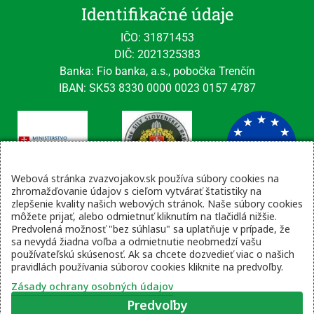
Identifikačné údaje
IČO: 31871453
DIČ: 2021325383
Banka: Fio banka, a.s., pobočka Trenčín
IBAN: SK53 8330 0000 0023 0157 4787
Webová stránka zvazvojakov.sk používa súbory cookies na
zhromažďovanie údajov s cieľom vytvárať štatistiky na
zlepšenie kvality našich webových stránok. Naše súbory cookies
Kontaktné údaje
môžete prijať, alebo odmietnuť kliknutím na tlačidlá nižšie.
Predvolená možnosť "bez súhlasu" sa uplatňuje v prípade, že
email: tajomnik@zvsr.sk
sa nevydá žiadna voľba a odmietnutie neobmedzí vašu
telefón: 0908535335
používateľskú skúsenosť. Ak sa chcete dozvedieť viac o našich
pravidlách používania súborov cookies kliknite na predvoľby.
vojenská linka: 0960 333 818
Zásady ochrany osobných údajov
Videní spolu: 1518
, dnes 1
Predvoľby