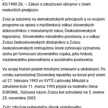
83/1990 Zb. – Zákon o združovaní občanov v znení
neskorších predpisov.
Zväz je založený na demokratických princípoch a vo svojom
programe sa opiera o myšlienkový odkaz slovenských
dobrovoľníkov z meruôsmych rokov, Československých
legionárov, Slovenského národného povstania, a o odkaz
Zväzu československých dôstojníkov a Zväzu
československých rotmajstrov, ktoré zohrávajú významnú
úlohu pri formovaní slovenského vojaka, jeho hrdosti,
vlasteneckého presvedčenia a sociálneho postavenia.
Vo svojej histórii prešiel mnohými zmenami a obdobiami. Po
vzniku samostatnej Slovenskej republiky sa konal prvý snem
už 27. februára 1993 vo VVTŠ Liptovský Mikuláš a
združenie bolo 11. marca 1993 prijaté za riadneho člena
EUROMIL. Súčasný názov Zväzu bol schválený na 5. sneme
25. novembra 2003.
Zväz združuje poberateľov dávok výsluhového