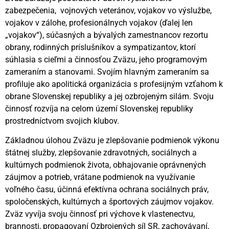
zabezpečenia, vojnových veteránov, vojakov vo výslužbe,
vojakov v zálohe, profesionálnych vojakov (ďalej len
„vojakov“), súčasných a bývalých zamestnancov rezortu
obrany, rodinných príslušníkov a sympatizantov, ktorí
súhlasia s cieľmi a činnosťou Zväzu, jeho programovým
zameraním a stanovami. Svojím hlavným zameraním sa
profiluje ako apolitická organizácia s profesijným vzťahom k
obrane Slovenskej republiky a jej ozbrojeným silám. Svoju
činnosť rozvíja na celom území Slovenskej republiky
prostredníctvom svojich klubov.
Základnou úlohou Zväzu je zlepšovanie podmienok výkonu
štátnej služby, zlepšovanie zdravotných, sociálnych a
kultúrnych podmienok života, obhajovanie oprávnených
záujmov a potrieb, vrátane podmienok na využívanie
voľného času, účinná efektívna ochrana sociálnych práv,
spoločenských, kultúrnych a športových záujmov vojakov.
Zväz vyvíja svoju činnosť pri výchove k vlastenectvu,
brannosti, propagovaní Ozbrojených síl SR, zachovávaní,