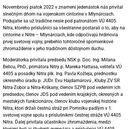
Novembrový piatok 2022 v znamení jedenástok nás privítal
slnečným dňom na vojenskom cintoríne v Mlynárciach.
Podujatie sa už tradične nesie pod patronátom VÚ 4405
Nitra, ktorého príslušníci sa všestranne postarali o to, aby na
cintoríne v Nitre – Mlynárciach, kde odpočívajú hrdinovia
prvej svetovej vojny, prebehlo tohtoročné spomienkové
zhromaždenie v jeho tradičnom dôstojnom duchu.
Moderátorka privítala predsedu NSK p. Doc. Ing. Milana
Belicu, PhD., primátora Nitry p. Mareka Hattasa, veliteľa VÚ
4405 a posádky Nitra plk. Ing. Pavla Kožleja, prednostku
okresného úradu p. JUDr. Evu Hajdamárovú , Kluby ZV SR
Nitra-Zobor a Nitra-Krškany, členov SZPB pod vedením ich
predsedov, členov JDS pod vedením krajských, okresných a
mestských funkcionárov, členov klubu vojenskej histórie
Nitra, ktorí držali čestnú stráž pri Pomníku padlým v 1.
svetovej vojne spolu s príslušníkmi čestnej stráže VÚ 4405
Nitra. Ďalej privítala účastníkov zhromaždenia, medzi
ktorými boli aj študenti gymnázia a príslušníci VÚ 4405