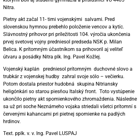
Nitra.
Pietny akt začal 11- timi vojenskými salvami. Pred
slovenskou hymnou prebehlo položenie vencov a kytíc.
Slávnostný príhovor pri príležitosti 104. výročia ukončenia
prvej svetovej vojny predniesol predseda NSK p. Milan
Belica. K prítomným účastníkom sa prihovoril aj veliteľ
útvaru a posádky Nitra plk. Ing. Pavel Kožlej.
Vojenský kaplán predniesol prítomným duchovné slovo a
trubkár z vojenskej hudby zahral svoje sólo – večierku.
Potom dostala priestor hudobná skupina Nitriansky
heligónkári so starou piesňou Italský front. Toto vystúpenie
ukončilo pietny akt spomienkového zhromaždenia. Následne
sa už pri soche Neznámeho vojaka striedali všetci prítomní s
červenými kahancami pri pietnej spomienke na padlých
hrdinov.
Text. pplk. v. v. Ing. Pavel LUSPAJ