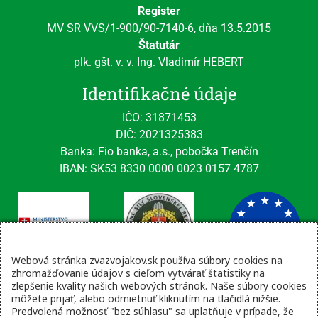
Register
MV SR VVS/1-900/90-7140-6, dňa 13.5.2015
Štatutár
plk. gšt. v. v. Ing. Vladimír HEBERT
Identifikačné údaje
IČO: 31871453
DIČ: 2021325383
Banka: Fio banka, a.s., pobočka Trenčín
IBAN: SK53 8330 0000 0023 0157 4787
Webová stránka zvazvojakov.sk používa súbory cookies na
zhromažďovanie údajov s cieľom vytvárať štatistiky na
zlepšenie kvality našich webových stránok. Naše súbory cookies
Kontaktné údaje
môžete prijať, alebo odmietnuť kliknutím na tlačidlá nižšie.
Predvolená možnosť "bez súhlasu" sa uplatňuje v prípade, že
email: tajomnik@zvsr.sk