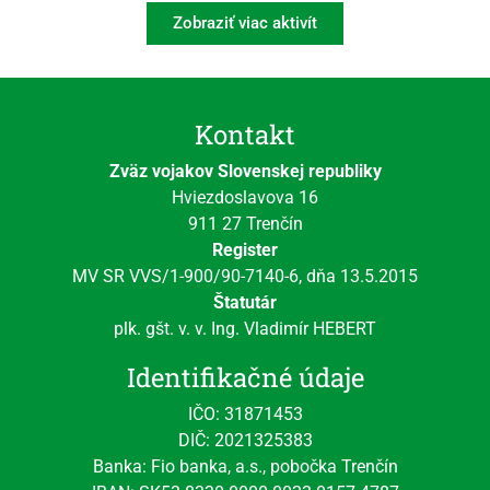
Zobraziť viac aktivít
Kontakt
Zväz vojakov Slovenskej republiky
Hviezdoslavova 16
911 27 Trenčín
Register
MV SR VVS/1-900/90-7140-6, dňa 13.5.2015
Štatutár
plk. gšt. v. v. Ing. Vladimír HEBERT
Identifikačné údaje
IČO: 31871453
DIČ: 2021325383
Banka: Fio banka, a.s., pobočka Trenčín