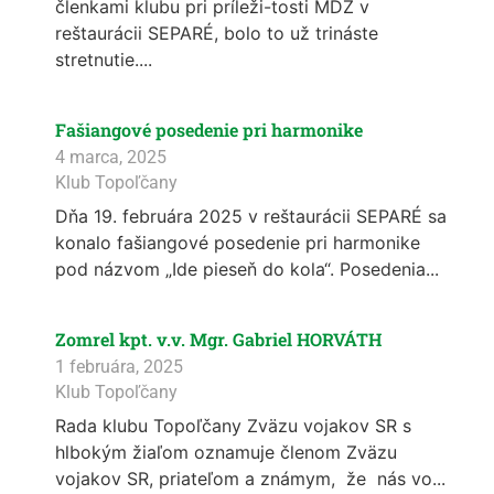
členkami klubu pri príleži-tosti MDŽ v
reštaurácii SEPARÉ, bolo to už trináste
stretnutie....
Fašiangové posedenie pri harmonike
4 marca, 2025
Klub Topoľčany
Dňa 19. februára 2025 v reštaurácii SEPARÉ sa
konalo fašiangové posedenie pri harmonike
pod názvom „Ide pieseň do kola“. Posedenia...
Zomrel kpt. v.v. Mgr. Gabriel HORVÁTH
1 februára, 2025
Klub Topoľčany
Rada klubu Topoľčany Zväzu vojakov SR s
hlbokým žiaľom oznamuje členom Zväzu
vojakov SR, priateľom a známym, že nás vo...