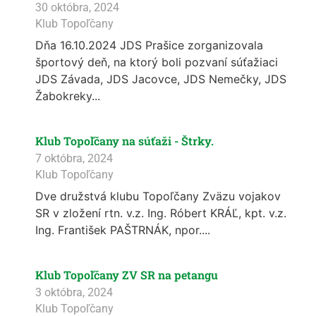
30 októbra, 2024
Klub Topoľčany
Dňa 16.10.2024 JDS Prašice zorganizovala
športový deň, na ktorý boli pozvaní súťažiaci
JDS Závada, JDS Jacovce, JDS Nemečky, JDS
Žabokreky...
Klub Topoľčany na súťaži - Štrky.
7 októbra, 2024
Klub Topoľčany
Dve družstvá klubu Topoľčany Zväzu vojakov
SR v zložení rtn. v.z. Ing. Róbert KRÁĽ, kpt. v.z.
Ing. František PAŠTRNÁK, npor....
Klub Topoľčany ZV SR na petangu
3 októbra, 2024
Klub Topoľčany