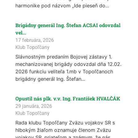
harmonike pod názvom „Ide pieseň do...
Brigádny generál Ing. Štefan ACSAI odovzdal
vel...
17 februára, 2026
Klub Topoľčany
Slávnostným predaním Bojovej zástavy 1.
mechanizovanej brigády odovzdal dňa 12.02.
2026 funkciu veliteľa 1.mb v Topoľčanoch
brigádny generál Ing. Štefan...
Opustil nás plk. v.v. Ing. František HVALČÁK
29 januára, 2026
Klub Topoľčany
Rada klubu Topoľčany Zväzu vojakov SR s
hlbokým žiaľom oznamuje členom Zväzu
vojakov SR, priateľom a známym, že nás