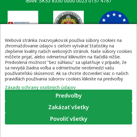
IBAN: SK53 8330 0000 0023 0157 4787
Webová stránka zvazvojakov.sk používa súbory cookies na
zhromažďovanie údajov s cieľom vytvárať štatistiky na
zlepšenie kvality našich webových stránok. Naše súbory cookies
Kontaktné údaje
môžete prijať, alebo odmietnuť kliknutím na tlačidlá nižšie.
Predvolená možnosť "bez súhlasu" sa uplatňuje v prípade, že
email: tajomnik@zvsr.sk
sa nevydá žiadna voľba a odmietnutie neobmedzí vašu
telefón: 0908535335
používateľskú skúsenosť. Ak sa chcete dozvedieť viac o našich
pravidlách používania súborov cookies kliknite na predvoľby.
vojenská linka: 0960 333 818
Zásady ochrany osobných údajov
Videní spolu: 139
, dnes 1
Predvoľby
Zakázať všetky
Zásady ochrany osobných údajov
|
Prihlásenie
Povoliť všetky
© 2022 – 2026 Zväz vojakov SR, web stránku pripravil
Moje súhlasové predvoľby
Lukáš Šleboda