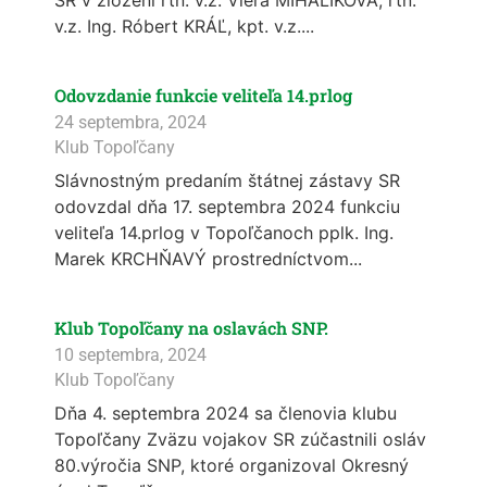
SR v zložení rtn. v.z. Viera MIHALIKOVÁ, rtn.
v.z. Ing. Róbert KRÁĽ, kpt. v.z....
Odovzdanie funkcie veliteľa 14.prlog
24 septembra, 2024
Klub Topoľčany
Slávnostným predaním štátnej zástavy SR
odovzdal dňa 17. septembra 2024 funkciu
veliteľa 14.prlog v Topoľčanoch pplk. Ing.
Marek KRCHŇAVÝ prostredníctvom...
Klub Topoľčany na oslavách SNP.
10 septembra, 2024
Klub Topoľčany
Dňa 4. septembra 2024 sa členovia klubu
Topoľčany Zväzu vojakov SR zúčastnili osláv
80.výročia SNP, ktoré organizoval Okresný