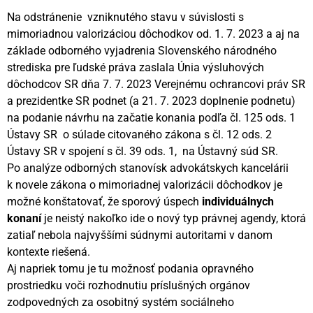
Na odstránenie vzniknutého stavu v súvislosti s
mimoriadnou valorizáciou dôchodkov od. 1. 7. 2023 a aj na
základe odborného vyjadrenia Slovenského národného
strediska pre ľudské práva zaslala Únia výsluhových
dôchodcov SR dňa 7. 7. 2023 Verejnému ochrancovi práv SR
a prezidentke SR podnet (a 21. 7. 2023 doplnenie podnetu)
na podanie návrhu na začatie konania podľa čl. 125 ods. 1
Ústavy SR o súlade citovaného zákona s čl. 12 ods. 2
Ústavy SR v spojení s čl. 39 ods. 1, na Ústavný súd SR.
Po analýze odborných stanovísk advokátskych kancelárii
k novele zákona o mimoriadnej valorizácii dôchodkov je
možné konštatovať, že sporový úspech
individuálnych
konaní
je neistý nakoľko ide o nový typ právnej agendy, ktorá
zatiaľ nebola najvyššími súdnymi autoritami v danom
kontexte riešená.
Aj napriek tomu je tu možnosť podania opravného
prostriedku voči rozhodnutiu príslušných orgánov
zodpovedných za osobitný systém sociálneho