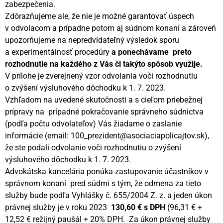
zabezpečenia.
Zdôrazňujeme ale, že nie je možné garantovať úspech
v odvolacom a prípadne potom aj súdnom konaní a zároveň
upozorňujeme na nepredvídateľný výsledok sporu
a experimentálnosť procedúry
a ponechávame preto
rozhodnutie na každého z Vás či takýto spôsob využije.
V prílohe je zverejnený vzor odvolania voči rozhodnutiu
o zvýšení výsluhového dôchodku k 1. 7. 2023.
Vzhľadom na uvedené skutočnosti a s cieľom priebežnej
prípravy na prípadné pokračovanie správneho súdnictva
(podľa počtu odvolateľov) Vás žiadame o zaslanie
informácie (email: 100_prezident@asociaciapolicajtov.sk),
že ste podali odvolanie voči rozhodnutiu o zvýšení
výsluhového dôchodku k 1. 7. 2023.
Advokátska kancelária ponúka zastupovanie účastníkov v
správnom konaní pred súdmi s tým, že odmena za tieto
služby bude podľa Vyhlášky č. 655/2004 Z. z. a jeden úkon
právnej služby je v roku 2023
130,60 € s DPH
(96,31 € +
12,52 € režijný paušál + 20% DPH. Za úkon právnej služby