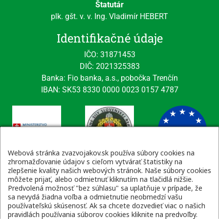
Štatutár
plk. gšt. v. v. Ing. Vladimír HEBERT
Identifikačné údaje
IČO: 31871453
DIČ: 2021325383
Banka: Fio banka, a.s., pobočka Trenčín
IBAN: SK53 8330 0000 0023 0157 4787
Webová stránka zvazvojakov.sk používa súbory cookies na
zhromažďovanie údajov s cieľom vytvárať štatistiky na
zlepšenie kvality našich webových stránok. Naše súbory cookies
Kontaktné údaje
môžete prijať, alebo odmietnuť kliknutím na tlačidlá nižšie.
Predvolená možnosť "bez súhlasu" sa uplatňuje v prípade, že
email: tajomnik@zvsr.sk
sa nevydá žiadna voľba a odmietnutie neobmedzí vašu
telefón: 0908535335
používateľskú skúsenosť. Ak sa chcete dozvedieť viac o našich
pravidlách používania súborov cookies kliknite na predvoľby.
vojenská linka: 0960 333 818