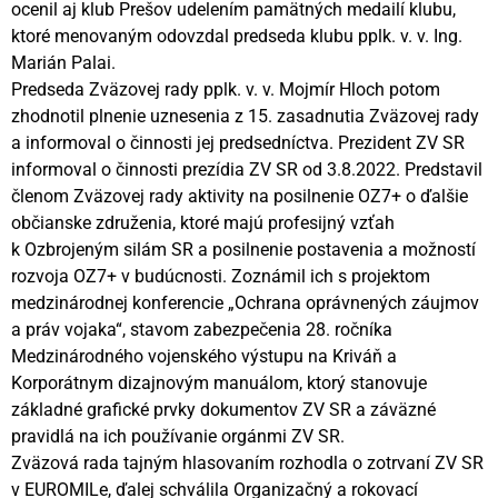
ocenil aj klub Prešov udelením pamätných medailí klubu,
ktoré menovaným odovzdal predseda klubu pplk. v. v. Ing.
Marián Palai.
Predseda Zväzovej rady pplk. v. v. Mojmír Hloch potom
zhodnotil plnenie uznesenia z 15. zasadnutia Zväzovej rady
a informoval o činnosti jej predsedníctva. Prezident ZV SR
informoval o činnosti prezídia ZV SR od 3.8.2022. Predstavil
členom Zväzovej rady aktivity na posilnenie OZ7+ o ďalšie
občianske združenia, ktoré majú profesijný vzťah
k Ozbrojeným silám SR a posilnenie postavenia a možností
rozvoja OZ7+ v budúcnosti. Zoznámil ich s projektom
medzinárodnej konferencie „Ochrana oprávnených záujmov
a práv vojaka“, stavom zabezpečenia 28. ročníka
Medzinárodného vojenského výstupu na Kriváň a
Korporátnym dizajnovým manuálom, ktorý stanovuje
základné grafické prvky dokumentov ZV SR a záväzné
pravidlá na ich používanie orgánmi ZV SR.
Zväzová rada tajným hlasovaním rozhodla o zotrvaní ZV SR
v EUROMILe, ďalej schválila Organizačný a rokovací