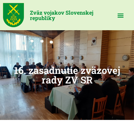
Zväz vojakov Slovenskej
republiky
16. zasadnutie zväzovej
rady ZV SR