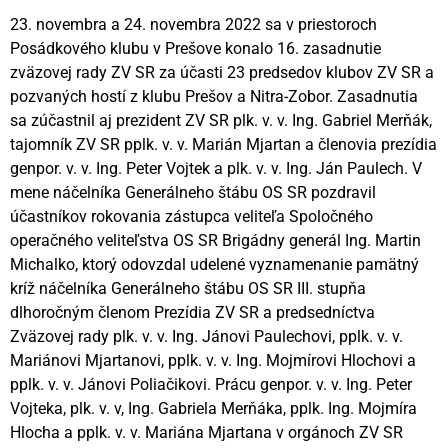
23. novembra a 24. novembra 2022 sa v priestoroch
Posádkového klubu v Prešove konalo 16. zasadnutie
zväzovej rady ZV SR za účasti 23 predsedov klubov ZV SR a
pozvaných hostí z klubu Prešov a Nitra-Zobor. Zasadnutia
sa zúčastnil aj prezident ZV SR plk. v. v. Ing. Gabriel Merňák,
tajomník ZV SR pplk. v. v. Marián Mjartan a členovia prezídia
genpor. v. v. Ing. Peter Vojtek a plk. v. v. Ing. Ján Paulech. V
mene náčelníka Generálneho štábu OS SR pozdravil
účastníkov rokovania zástupca veliteľa Spoločného
operačného veliteľstva OS SR Brigádny generál Ing. Martin
Michalko, ktorý odovzdal udelené vyznamenanie pamätný
kríž náčelníka Generálneho štábu OS SR III. stupňa
dlhoročným členom Prezídia ZV SR a predsedníctva
Zväzovej rady plk. v. v. Ing. Jánovi Paulechovi, pplk. v. v.
Mariánovi Mjartanovi, pplk. v. v. Ing. Mojmírovi Hlochovi a
pplk. v. v. Jánovi Poliačikovi. Prácu genpor. v. v. Ing. Peter
Vojteka, plk. v. v, Ing. Gabriela Merňáka, pplk. Ing. Mojmíra
Hlocha a pplk. v. v. Mariána Mjartana v orgánoch ZV SR