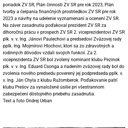
poriadok ZV SR, Plán činnosti ZV SR pre rok 2023, Plán
tvorby a čerpania finančných prostriedkov ZV SR pre rok
2023 a návrhy na udelenie vyznamenaní a ocenení ZV SR.
Na záver zasadnutia poďakoval prezident ZV SR za
dlhoročnú prácu v prospech ZV SR 2. viceprezidentovi ZV SR
plk. v. v. Ing. Jánovi Paulechovi a predsedovi Zväzovej rady
pplk. Ing. Mojmírovi Hlochovi, ktorí sa zo zdravotných a
rodinných dôvodov vzdali svojich funkcií. Za 2.
viceprezidenta ZV SR bol zvolený nominant klubu Pezinok
plk. v. v. Ing. Eduard Csonga a riadením zväzovej rady bol do
zvolenia nového predsedu poverený jej podpredseda pplk. v.
v. Ing. Ján Chyla z klubu Ružomberok. Poďakovanie patrí
klubu Prešov za vynaložené úsilie pri všestrannom
zabezpečení dôstojného priebehu zasadnutia.
Text a foto Ondrej Urban
Videní spolu: 420
, dnes 2